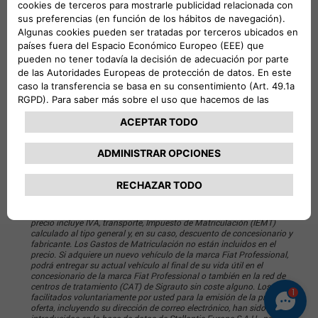
[
1
]
Desde
€ 32.410
Elige Nivel de acabado
Oferta válida hasta fin de mes para particulares, en Península y
Baleares, para vehículos disponibles en Concesionarios Oficiales
adheridos a esta promoción. Una vez configurado el vehículo deberá
acudir al Concesionario para confirmar su disponibilidad, consultar
posibles descuentos adicionales o subvenciones, solicitar información
sobre ofertas financieras de STELLANTIS FINANCE ESPAÑA, E.F.C.,
S.A., así como cualquier otra información que sea de su interés. En el
caso de confirmar su voluntad por adquirir el vehículo seleccionado y
no continuar disponible, podrá seleccionar otro vehículo de
características análogas de entre los que se encuentren disponibles. El
precio incluye IVA, transporte, Impuesto de Matriculación (IEMT)
calculado al tipo general y, en su caso, descuento de concesionario y
fabricante. Los Gastos de Matriculación no están incluidos en el
precio. Si adquiere un nuevo vehículo de la marca Fiat Professional,
podrá entregar su actual vehículo al final de su vida útil en el
concesionario de la marca Fiat Professional o también en la red de
centros de tratamiento (CAT) de Sigrauto sin coste alguno. Los datos
1
facilitados voluntariamente por usted para la emisión de la presente
oferta, incluyendo su dirección de correo electrónico, han sido