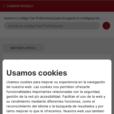
Scudo Serie 2 - Combi
CAMBIAR MODELO
Inserta tu código Fiat Professional para recuperar tu configuración
MOTORES
DIÉSEL
2.0