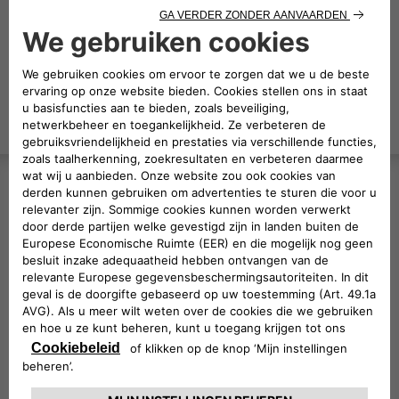
OFFERTE
Ombouwers
Informatie
Offerte
Proefrit
aanvragen
boeken