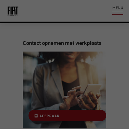
ation
tent
MENU
TERUG
Contact opnemen met werkplaats
AFSPRAAK