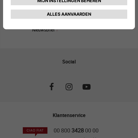
Nieuwsbrief
Social
Klantenservice
00 800
3428
00 00
CIAO FIAT