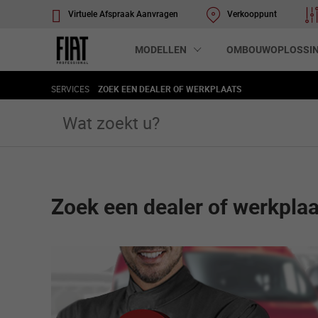
tent
Virtuele Afspraak Aanvragen
Verkooppunt
MODELLEN
OMBOUWOPLOSSI
to
ation
/
SERVICES
ZOEK EEN DEALER OF WERKPLAATS
Zoek een dealer of werkplaa