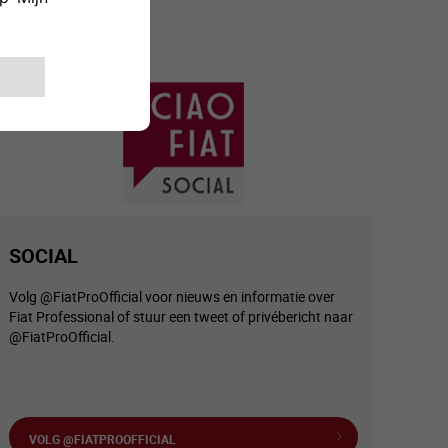
SOCIAL
Volg @FiatProOfficial voor nieuws en informatie over
Fiat Professional of stuur een tweet of privébericht naar
@FiatProOfficial.
VOLG @FIATPROOFFICIAL