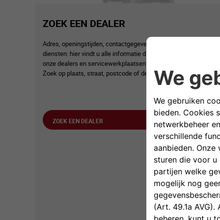
ZOEK EEN DEALER
Adres, openingstijden, contactgegevens, aangeboden
diensten: hier vindt u alle informatie die u nodig hebt over
onze dealers en servicewerkplaatsen!
Zoek op plaats, straat, postcode of dealernaam.
ZOEK EEN DEALER