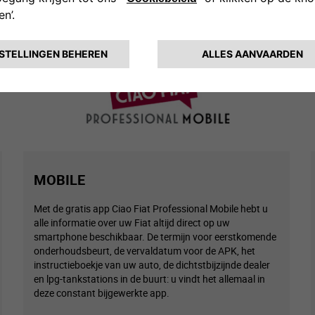
MOBILE
Met de gratis app Ciao Fiat Professional Mobile hebt u
alle informatie over uw Fiat altijd direct op uw
smartphone beschikbaar. De termijn voor eerstkomende
onderhoudsbeurt, de vervaldatum voor de APK, het
instructieboekje van uw auto, de dichtstbijzijnde dealer
en lpg-tankstations in de buurt: u vindt het allemaal in
deze constant bijgewerkte app.