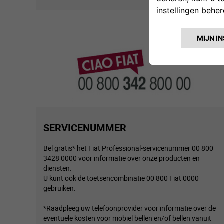
SERVICENUMMER
Bel gratis* het Fiat Professional-servicenummer 00 800
3428 0000 voor informatie over onze producten en
diensten.
U kunt ook de toetsencombinatie 00 800 Fiat 0000
gebruiken.
*Raadpleeg uw telefoonprovider voor informatie over de
eventuele kosten voor mobiel bellen en/of bellen vanuit