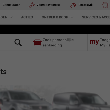
Configurator
Voorraadvoordeel
Emissievrij
NGEN
ACTIES
ONTDEK & KOOP
SERVICES & ACC
Zoek persoonlijke
Toega
aanbieding
MyFia
ts