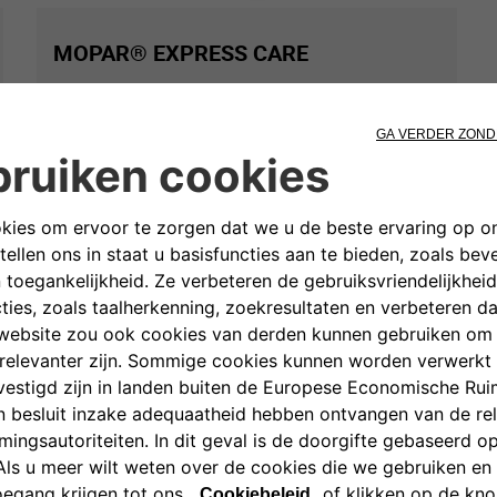
MOPAR® EXPRESS CARE
Mopar® Express Care neemt u alle belangrijke zorg voor uw
auto uit handen: voor periodieke check-ups en reguliere
onderhoudsbeurten komen we naar u toe, waar u ook bent. En
natuurlijk doen we dat ook in het geval van pech.
Inbegrepen zijn:
Controle en diagnose van de elektronische systemen
Reguliere onderhoudsbeurten inclusief periodiek olie
verversen en filters vervangen
Vervangen van accu, lampen, remblokken en
ruitenwisserbladen
Bijvullen aircosysteem
Vervangen of repareren van banden en velgen
Vervangen of repareren van ruiten
Reinigen van de bekleding
Monteren van accessoires